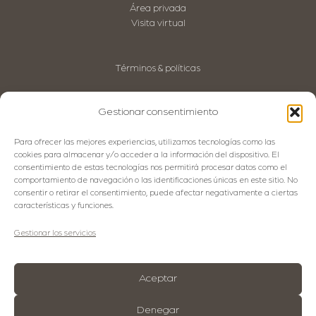
Área privada
Visita virtual
Términos & políticas
Aviso Legal
Política de privacidad
Gestionar consentimiento
Política de Cookies
Política de Calidad
Para ofrecer las mejores experiencias, utilizamos tecnologías como las
Código Ético
cookies para almacenar y/o acceder a la información del dispositivo. El
consentimiento de estas tecnologías nos permitirá procesar datos como el
comportamiento de navegación o las identificaciones únicas en este sitio. No
consentir o retirar el consentimiento, puede afectar negativamente a ciertas
Idiomas
características y funciones.
Español
Gestionar los servicios
English
Français
Aceptar
Denegar