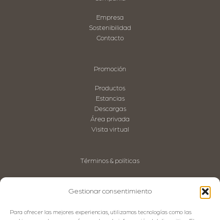
Empresa
Sostenibilidad
Contacto
Promoción
Productos
Estancias
Descargas
Área privada
Visita virtual
Términos & políticas
Aviso Legal
Política de privacidad
Gestionar consentimiento
Política de Cookies
Política de Calidad
Para ofrecer las mejores experiencias, utilizamos tecnologías como las