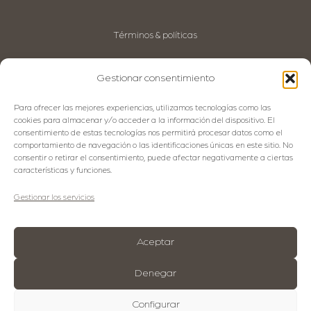
Términos & políticas
Aviso Legal
Política de privacidad
Gestionar consentimiento
Política de Cookies
Política de Calidad
Para ofrecer las mejores experiencias, utilizamos tecnologías como las
Código Ético
cookies para almacenar y/o acceder a la información del dispositivo. El
consentimiento de estas tecnologías nos permitirá procesar datos como el
comportamiento de navegación o las identificaciones únicas en este sitio. No
consentir o retirar el consentimiento, puede afectar negativamente a ciertas
Idiomas
características y funciones.
Español
Gestionar los servicios
English
Français
Aceptar
Denegar
Configurar