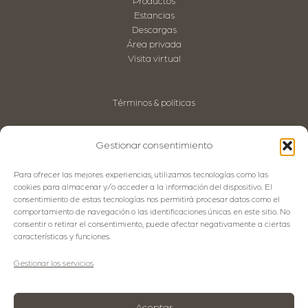
Productos
Estancias
Descargas
Área privada
Visita virtual
Términos & políticas
Aviso Legal
Política de privacidad
Gestionar consentimiento
Política de Cookies
Política de Calidad
Para ofrecer las mejores experiencias, utilizamos tecnologías como las
Código Ético
cookies para almacenar y/o acceder a la información del dispositivo. El
consentimiento de estas tecnologías nos permitirá procesar datos como el
comportamiento de navegación o las identificaciones únicas en este sitio. No
consentir o retirar el consentimiento, puede afectar negativamente a ciertas
Idiomas
características y funciones.
Español
Gestionar los servicios
English
Français
Aceptar