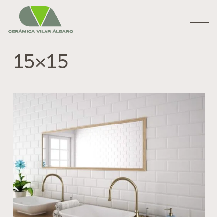
15×15