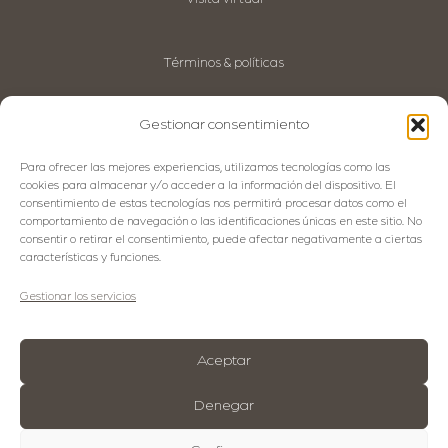
Términos & políticas
Aviso Legal
Política de privacidad
Gestionar consentimiento
Política de Cookies
Política de Calidad
Para ofrecer las mejores experiencias, utilizamos tecnologías como las
Código Ético
cookies para almacenar y/o acceder a la información del dispositivo. El
consentimiento de estas tecnologías nos permitirá procesar datos como el
comportamiento de navegación o las identificaciones únicas en este sitio. No
consentir o retirar el consentimiento, puede afectar negativamente a ciertas
Idiomas
características y funciones.
English
Gestionar los servicios
Español
Français
Aceptar
Denegar